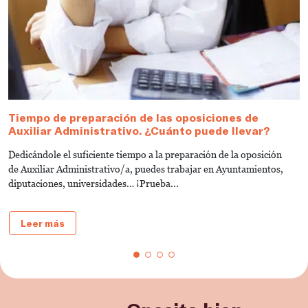
Tiempo de preparación de las oposiciones de
N
Auxiliar Administrativo. ¿Cuánto puede llevar?
q
Dedicándole el suficiente tiempo a la preparación de la oposición
¿Q
de Auxiliar Administrativo/a, puedes trabajar en Ayuntamientos,
E
diputaciones, universidades… ¡Prueba...
Leer más