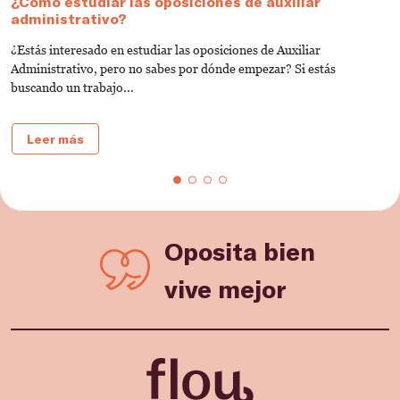
¿Cómo estudiar las oposiciones de auxiliar
C
administrativo?
J
¿Estás interesado en estudiar las oposiciones de Auxiliar
P
Administrativo, pero no sabes por dónde empezar? Si estás
d
buscando un trabajo...
t
Leer más
Oposita bien
vive mejor