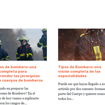
os de bombero: una
Tipos de Bombero: una
 completa para
visión completa de las
ender las jerarquías
especialidades
os cuerpos de bomberos
Puede ser que hayas llegado a es
ndo en preparar las
artículo por dos razones: formas
iones de Bombero? En el
parte del Cuerpo y quieres cono
lo de hoy vamos a explicarte
todos los...
son los rangos de...