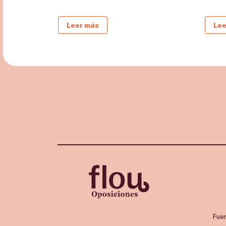
Leer más
Lee
Fue