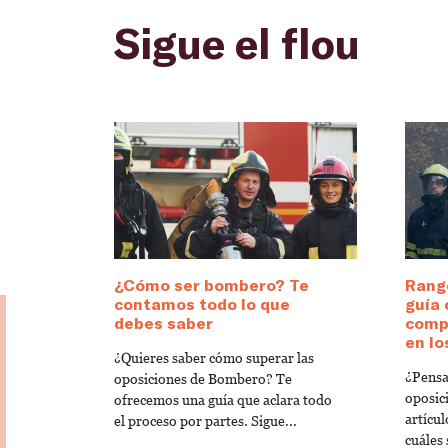
Sigue el flou
¿Cómo ser bombero? Te
Rang
contamos todo lo que
guía
debes saber
compr
en l
¿Quieres saber cómo superar las
¿Pensa
oposiciones de Bombero? Te
oposic
ofrecemos una guía que aclara todo
artícu
el proceso por partes. Sigue...
cuáles 