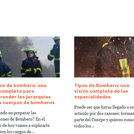
os de bombero: una
Tipos de Bombero: una
 completa para
visión completa de las
ender las jerarquías
especialidades
os cuerpos de bomberos
Puede ser que hayas llegado a es
ndo en preparar las
artículo por dos razones: formas
iones de Bombero? En el
parte del Cuerpo y quieres cono
lo de hoy vamos a explicarte
todos los...
son los rangos de...