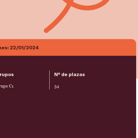
nes:
22/01/2024
rupos
Nº de plazas
rupo C1
34