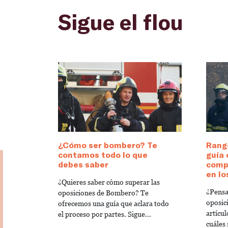
Sigue el flou
¿Cómo ser bombero? Te
Rang
contamos todo lo que
guía
debes saber
compr
en l
¿Quieres saber cómo superar las
¿Pensa
oposiciones de Bombero? Te
oposic
ofrecemos una guía que aclara todo
artícu
el proceso por partes. Sigue...
cuáles 