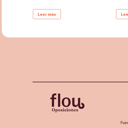
Leer más
Lee
Fue