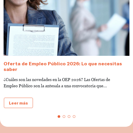
Oferta de Empleo Público 2026: Lo que necesitas
T
saber
A
¿Cuáles son las novedades en la OEP 2026? Las Ofertas de
L
Empleo Público son la antesala a una convocatoria que...
d
Leer más