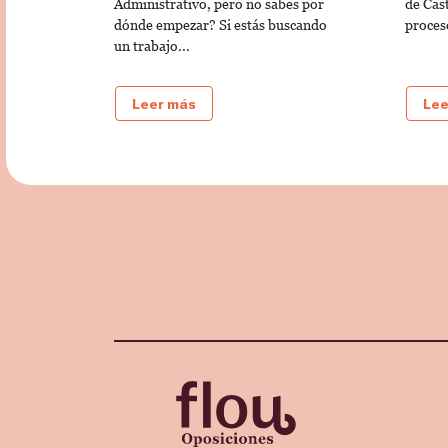
Administrativo, pero no sabes por
de Cas
dónde empezar? Si estás buscando
proces
un trabajo...
Leer más
Lee