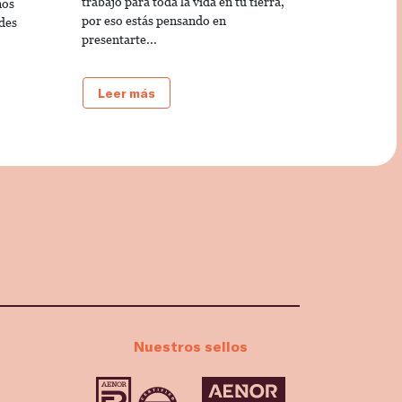
trabajo para toda la vida en tu tierra,
mos
por eso estás pensando en
des
presentarte...
Leer más
Nuestros sellos