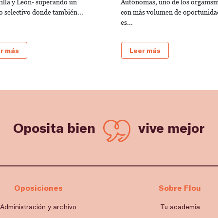
tilla y León- superando un
Autónomas, uno de los organis
o selectivo donde también...
con más volumen de oportunida
es...
r más
Leer más
Oposita bien
vive mejor
Oposiciones
Sobre Flou
Administración y archivo
Tu academia