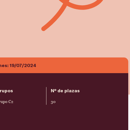
ones:
19/07/2024
rupos
Nº de plazas
rupo C2
30