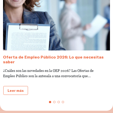
Oferta de Empleo Público 2026: Lo que necesitas
T
saber
A
¿Cuáles son las novedades en la OEP 2026? Las Ofertas de
L
Empleo Público son la antesala a una convocatoria que...
d
Leer más