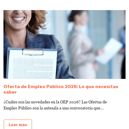
Oferta de Empleo Público 2026: Lo que necesitas
T
saber
A
¿Cuáles son las novedades en la OEP 2026? Las Ofertas de
L
Empleo Público son la antesala a una convocatoria que...
d
Leer más