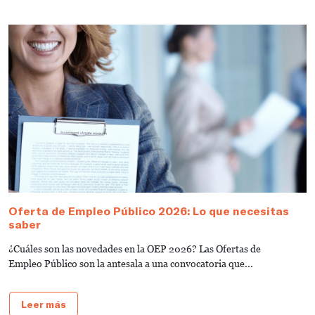
Oferta de Empleo Público 2026: Lo que necesitas
T
saber
A
¿Cuáles son las novedades en la OEP 2026? Las Ofertas de
L
Empleo Público son la antesala a una convocatoria que...
d
Leer más