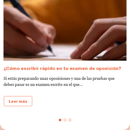
¿Cómo escribir rápido en tu examen de oposición?
N
d
Si estás preparando unas oposiciones y una de las pruebas que
¿
debes pasar es un examen escrito en el que...
o
Leer más