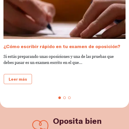
¿Cómo escribir rápido en tu examen de oposición?
N
d
Si estás preparando unas oposiciones y una de las pruebas que
¿
debes pasar es un examen escrito en el que...
o
Leer más
Oposita bien