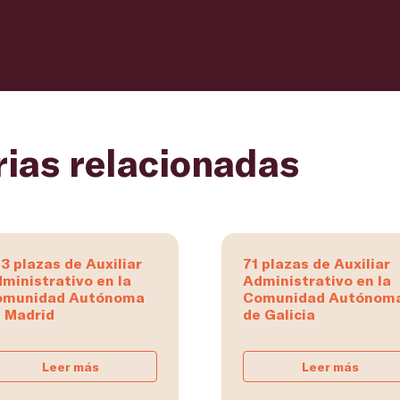
rias relacionadas
3 plazas de Auxiliar
71 plazas de Auxiliar
ministrativo en la
Administrativo en la
omunidad Autónoma
Comunidad Autónom
 Madrid
de Galicia
Leer más
Leer más