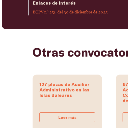
Enlaces de interés
BOPV nº 251, del 30 de diciembre de 2025
Otras convocato
127 plazas de Auxiliar
67
Administrativo en las
Ad
Islas Baleares
C
de
Leer más