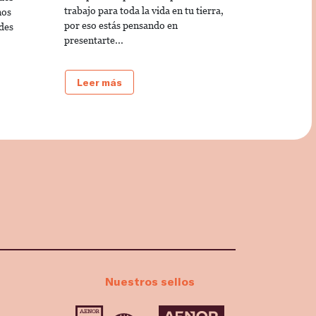
trabajo para toda la vida en tu tierra,
mos
por eso estás pensando en
des
presentarte...
Leer más
Nuestros sellos