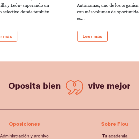
tilla y León- superando un
Autónomas, uno de los organis
o selectivo donde también...
con más volumen de oportunida
es...
r más
Leer más
Oposita bien
vive mejor
Oposiciones
Sobre Flou
Administración y archivo
Tu academia