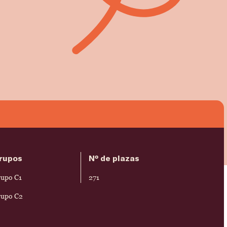
rupos
Nº de plazas
upo C1
271
upo C2