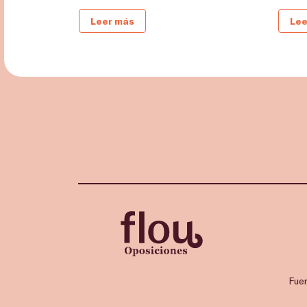
Leer más
Lee
Fue