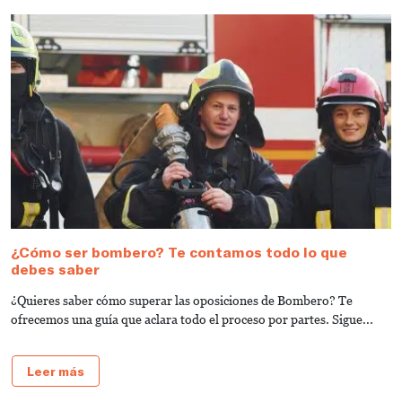
¿Cómo ser bombero? Te contamos todo lo que
R
debes saber
c
b
¿Quieres saber cómo superar las oposiciones de Bombero? Te
¿
ofrecemos una guía que aclara todo el proceso por partes. Sigue...
ar
Leer más