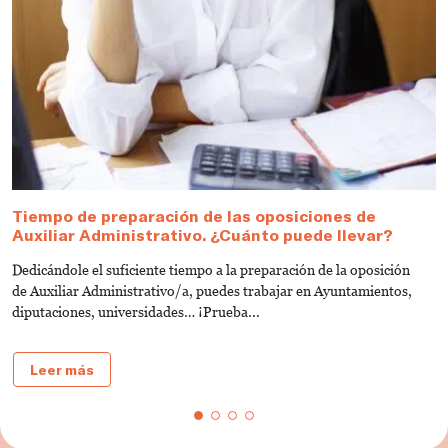
Tiempo de preparación de las oposiciones de
N
Auxiliar Administrativo. ¿Cuánto puede llevar?
q
Dedicándole el suficiente tiempo a la preparación de la oposición
¿Q
de Auxiliar Administrativo/a, puedes trabajar en Ayuntamientos,
E
diputaciones, universidades… ¡Prueba...
Leer más