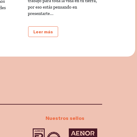
trabajo para toda la vida en tu tierra,
mos
por eso estás pensando en
des
presentarte...
Leer más
Nuestros sellos