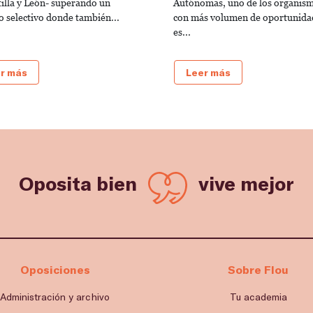
tilla y León- superando un
Autónomas, uno de los organis
o selectivo donde también...
con más volumen de oportunida
es...
r más
Leer más
Oposita bien
vive mejor
Oposiciones
Sobre Flou
Administración y archivo
Tu academia