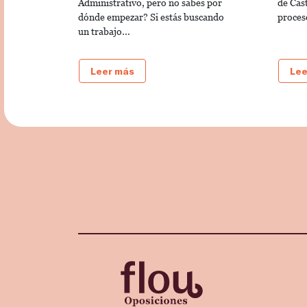
Administrativo, pero no sabes por
de Cas
dónde empezar? Si estás buscando
proces
un trabajo...
Leer más
Lee