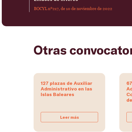
BOCYL nº217, de 10 de noviembre de 2022
Otras convocato
127 plazas de Auxiliar
67
Administrativo en las
Ad
Islas Baleares
C
de
Leer más