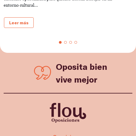
entorno cultural...
gu
Leer más
Oposita bien
vive mejor