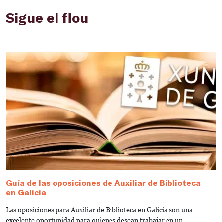
Sigue el flou
Guía de las oposiciones de Auxiliar de Biblioteca
G
en Galicia
e
Las oposiciones para Auxiliar de Biblioteca en Galicia son una
¿
excelente oportunidad para quienes desean trabajar en un
B