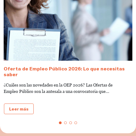
Oferta de Empleo Público 2026: Lo que necesitas
T
saber
A
¿Cuáles son las novedades en la OEP 2026? Las Ofertas de
L
Empleo Público son la antesala a una convocatoria que...
d
Leer más