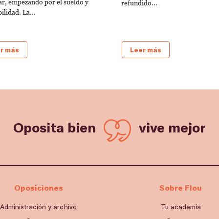
ar, empezando por el sueldo y
refundido...
bilidad. La...
r más
Leer más
Oposita bien
vive mejor
Oposiciones
Sobre Flou
Administración y archivo
Tu academia