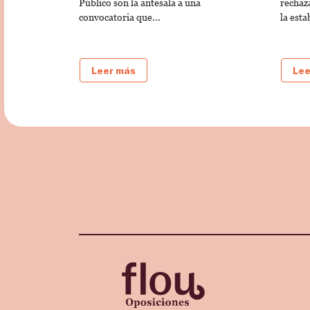
Público son la antesala a una
rechaz
convocatoria que...
la esta
Leer más
Lee