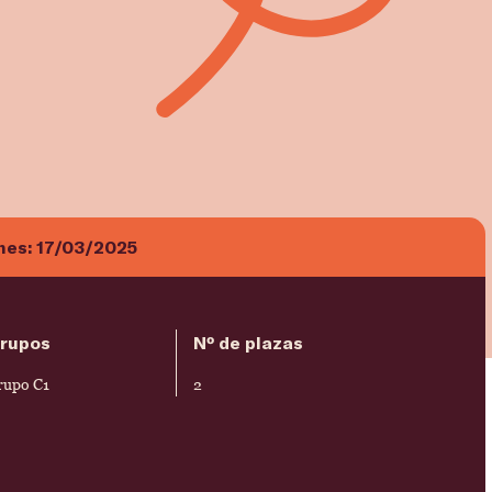
ones:
17/03/2025
rupos
Nº de plazas
rupo C1
2