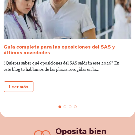
Guía completa para las oposiciones del SAS y
T
últimas novedades
¿
¿Quieres saber qué oposiciones del SAS saldrán este 2026? En
c
este blog te hablamos de las plazas recogidas en la...
SA
Leer más
Oposita bien