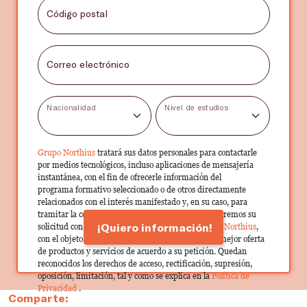
Código postal
Correo electrónico
Nacionalidad
Nivel de estudios
Grupo Northius
tratará sus datos personales para contactarle
por medios tecnológicos, incluso aplicaciones de mensajería
instantánea, con el fin de ofrecerle información del
programa formativo seleccionado o de otros directamente
relacionados con el interés manifestado y, en su caso, para
tramitar la contratación correspondiente. Compartiremos su
¡Quiero información!
solicitud con las empresas que conforman el
Grupo Northius
,
con el objeto de que estas puedan hacerle llegar la mejor oferta
de productos y servicios de acuerdo a su petición. Quedan
reconocidos los derechos de acceso, rectificación, supresión,
oposición, limitación, tal y como se explica en la
Política de
Privacidad
.
Comparte: