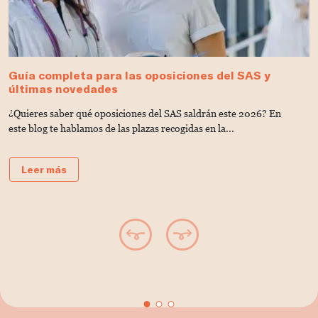
Guía completa para las oposiciones del SAS y
T
últimas novedades
¿
¿Quieres saber qué oposiciones del SAS saldrán este 2026? En
c
este blog te hablamos de las plazas recogidas en la...
SA
Leer más