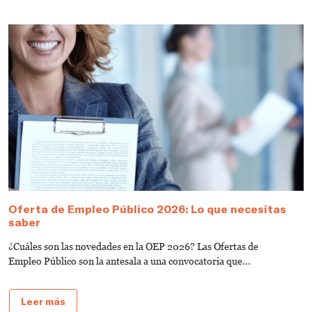
Oferta de Empleo Público 2026: Lo que necesitas
T
saber
A
¿Cuáles son las novedades en la OEP 2026? Las Ofertas de
L
Empleo Público son la antesala a una convocatoria que...
d
Leer más