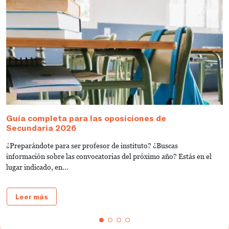
Guía completa para las oposiciones de
C
Secundaria 2026
s
¿Preparándote para ser profesor de instituto? ¿Buscas
T
información sobre las convocatorias del próximo año? Estás en el
e
lugar indicado, en...
de
Leer más