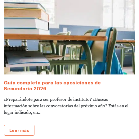
Guía completa para las oposiciones de
C
Secundaria 2026
s
¿Preparándote para ser profesor de instituto? ¿Buscas
T
información sobre las convocatorias del próximo año? Estás en el
e
lugar indicado, en...
de
Leer más