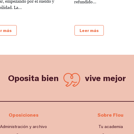
ar, empezando por el sueldo y
refundido...
bilidad. La...
r más
Leer más
Oposita bien
vive mejor
Oposiciones
Sobre Flou
Administración y archivo
Tu academia