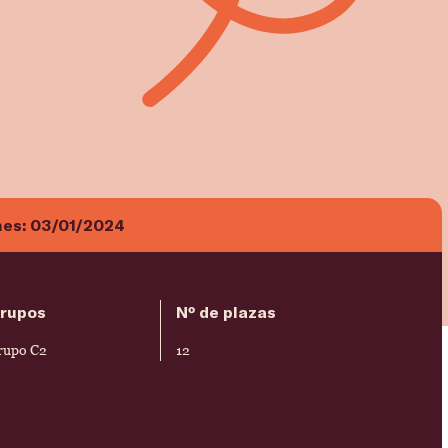
nes:
03/01/2024
rupos
Nº de plazas
rupo C2
12