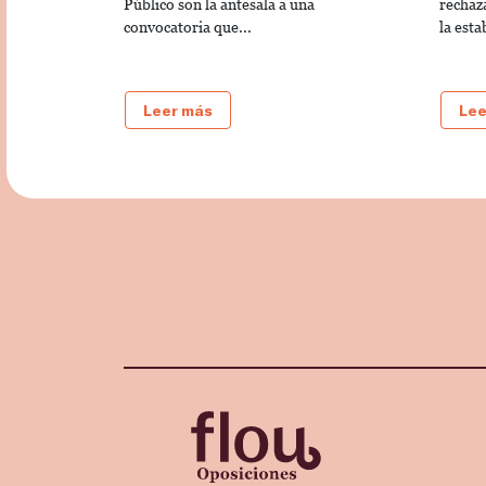
Público son la antesala a una
rechaz
convocatoria que...
la esta
Leer más
Lee