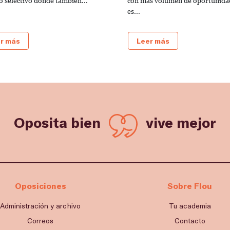
o selectivo donde también...
con más volumen de oportunida
es...
r más
Leer más
Oposita bien
vive mejor
Oposiciones
Sobre Flou
Administración y archivo
Tu academia
Correos
Contacto