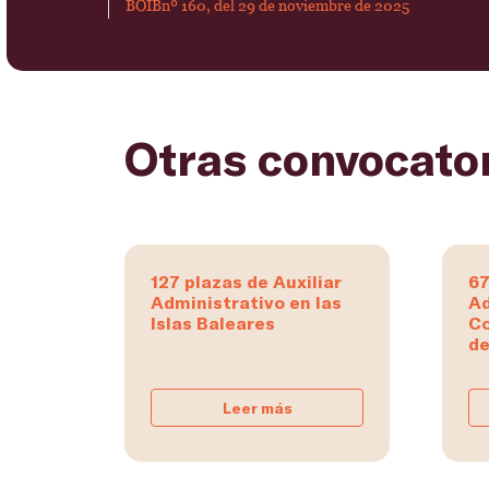
BOIBnº 160, del 29 de noviembre de 2025
Otras convocato
127 plazas de Auxiliar
67
Administrativo en las
Ad
Islas Baleares
C
de
Leer más