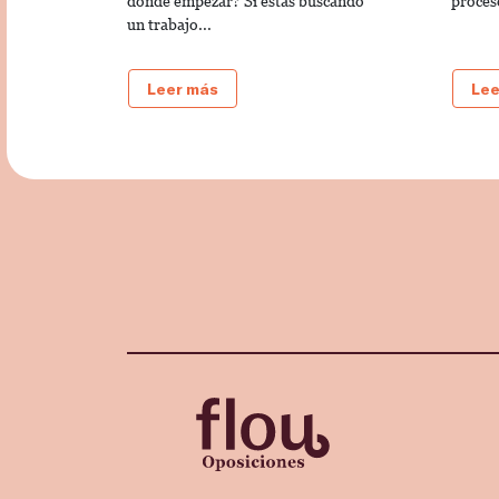
dónde empezar? Si estás buscando
proces
un trabajo...
Leer más
Lee