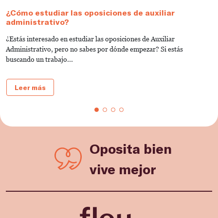
¿Cómo estudiar las oposiciones de auxiliar
C
administrativo?
J
¿Estás interesado en estudiar las oposiciones de Auxiliar
P
Administrativo, pero no sabes por dónde empezar? Si estás
d
buscando un trabajo...
t
Leer más
Oposita bien
vive mejor