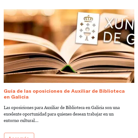
Guía de las oposiciones de Auxiliar de Biblioteca
G
en Galicia
e
Las oposiciones para Auxiliar de Biblioteca en Galicia son una
¿
excelente oportunidad para quienes desean trabajar en un
B
entorno cultural...
gu