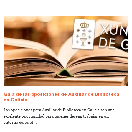
Guía de las oposiciones de Auxiliar de Biblioteca
G
en Galicia
e
Las oposiciones para Auxiliar de Biblioteca en Galicia son una
¿
excelente oportunidad para quienes desean trabajar en un
B
entorno cultural...
gu