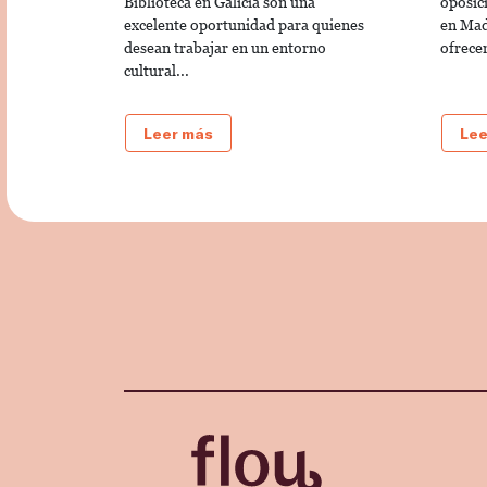
Biblioteca en Galicia son una
oposici
excelente oportunidad para quienes
en Mad
desean trabajar en un entorno
ofrece
cultural...
Leer más
Lee