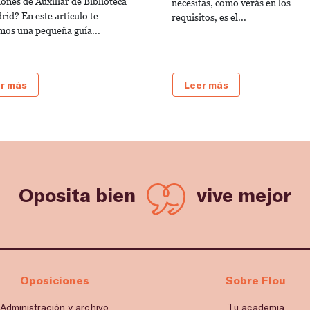
ones de Auxiliar de Biblioteca
necesitas, como verás en los
rid? En este artículo te
requisitos, es el...
mos una pequeña guía...
r más
Leer más
Oposita bien
vive mejor
Oposiciones
Sobre Flou
Administración y archivo
Tu academia