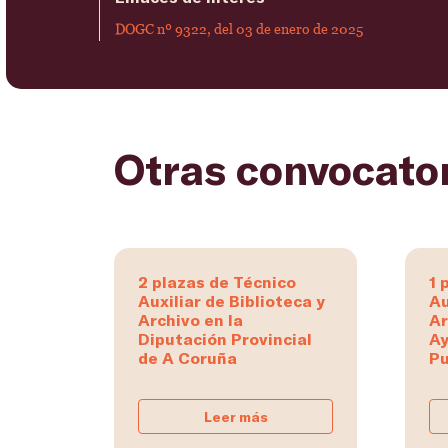
DOGC nº 9322, del 03 de enero de 2025
Otras convocato
2 plazas de Técnico
1 
Auxiliar de Biblioteca y
Au
Archivo en la
Ar
Diputación Provincial
Ay
de A Coruña
Pu
Leer más