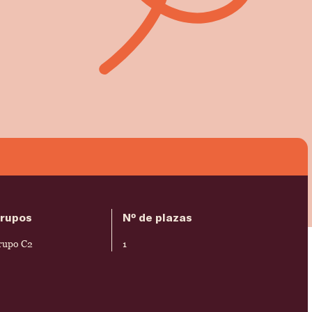
rupos
Nº de plazas
rupo C2
1