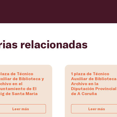
rias relacionadas
plaza de Técnico
1 plaza de Técnico
xiliar de Biblioteca y
Auxiliar de Biblioteca
chivo en el
Archivo en la
untamiento de El
Diputación Provincial
ig de Santa Maria
de A Coruña
Leer más
Leer más