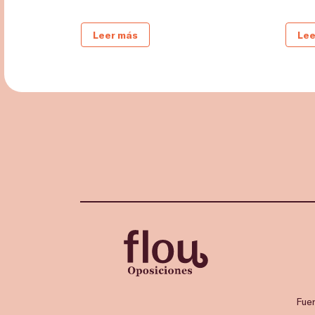
Leer más
Lee
Fue