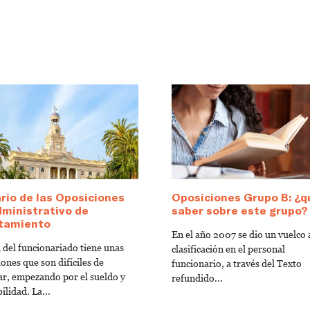
io de las Oposiciones
Oposiciones Grupo B: ¿q
ministrativo de
saber sobre este grupo?
tamiento
En el año 2007 se dio un vuelco a
a del funcionariado tiene unas
clasificación en el personal
ones que son difíciles de
funcionario, a través del Texto
ar, empezando por el sueldo y
refundido...
bilidad. La...