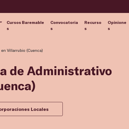
Cursos Baremable
Convocatoria
Recurso
Opinione
s
s
s
s
 en Villarrubio (Cuenca)
za de Administrativo
Cuenca)
orporaciones Locales