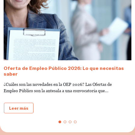
Oferta de Empleo Público 2026: Lo que necesitas
T
saber
A
¿Cuáles son las novedades en la OEP 2026? Las Ofertas de
L
Empleo Público son la antesala a una convocatoria que...
d
Leer más