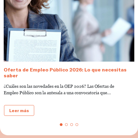
Oferta de Empleo Público 2026: Lo que necesitas
T
saber
A
¿Cuáles son las novedades en la OEP 2026? Las Ofertas de
L
Empleo Público son la antesala a una convocatoria que...
d
Leer más