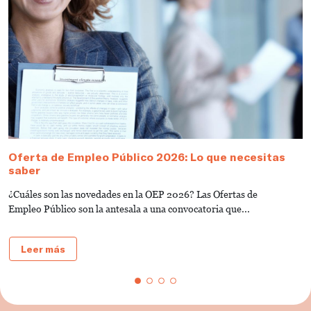
Oferta de Empleo Público 2026: Lo que necesitas
T
saber
A
¿Cuáles son las novedades en la OEP 2026? Las Ofertas de
L
Empleo Público son la antesala a una convocatoria que...
d
Leer más