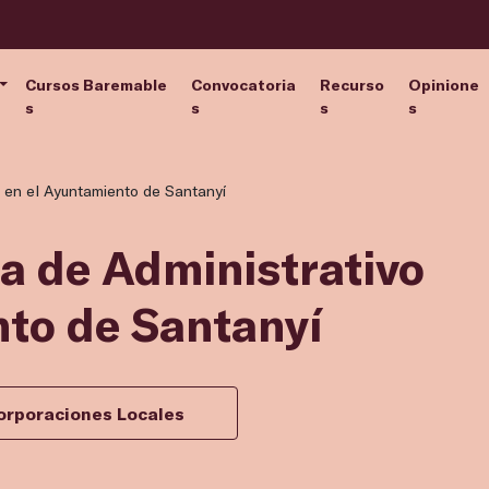
Cursos Baremable
Convocatoria
Recurso
Opinione
s
s
s
s
o en el Ayuntamiento de Santanyí
za de Administrativo
nto de Santanyí
orporaciones Locales