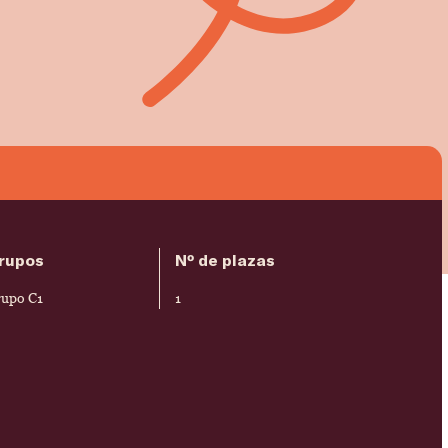
rupos
Nº de plazas
upo C1
1