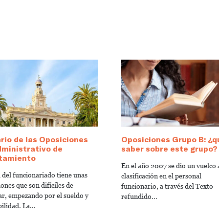
io de las Oposiciones
Oposiciones Grupo B: ¿q
ministrativo de
saber sobre este grupo?
tamiento
En el año 2007 se dio un vuelco a
a del funcionariado tiene unas
clasificación en el personal
ones que son difíciles de
funcionario, a través del Texto
ar, empezando por el sueldo y
refundido...
bilidad. La...