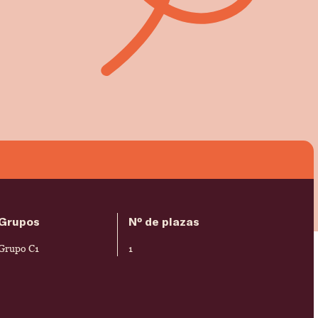
Grupos
Nº de plazas
Grupo C1
1