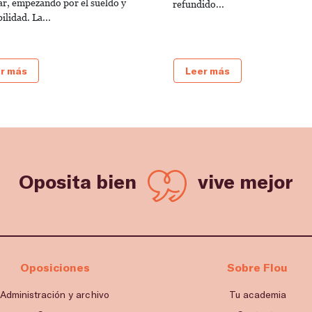
ar, empezando por el sueldo y
refundido...
bilidad. La...
r más
Leer más
Oposita bien
vive mejor
Oposiciones
Sobre Flou
Administración y archivo
Tu academia