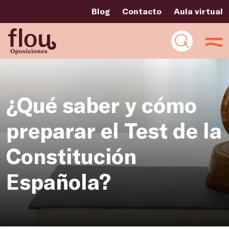
Blog
Contacto
Aula virtual
¿Qué saber y cómo
preparar el Test de la
Constitución
Española?