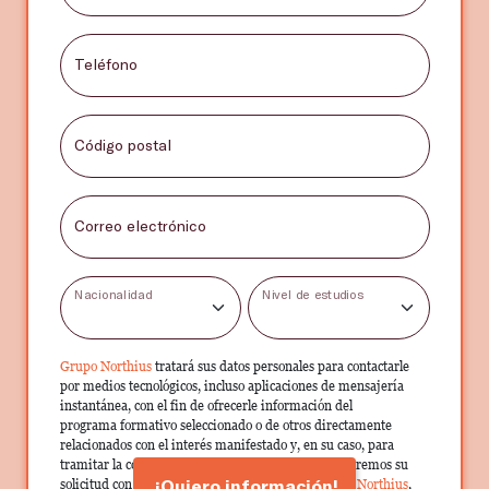
Teléfono
Código postal
Correo electrónico
Nacionalidad
Nivel de estudios
Grupo Northius
tratará sus datos personales para contactarle
por medios tecnológicos, incluso aplicaciones de mensajería
instantánea, con el fin de ofrecerle información del
programa formativo seleccionado o de otros directamente
relacionados con el interés manifestado y, en su caso, para
tramitar la contratación correspondiente. Compartiremos su
¡Quiero información!
solicitud con las empresas que conforman el
Grupo Northius
,