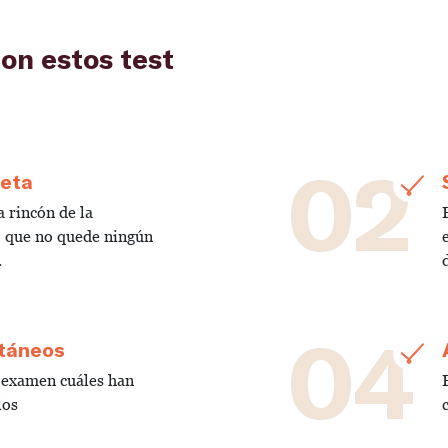
on estos test
02
leta
 rincón de la
o que no quede ningún
.
04
ntáneos
a examen cuáles han
los