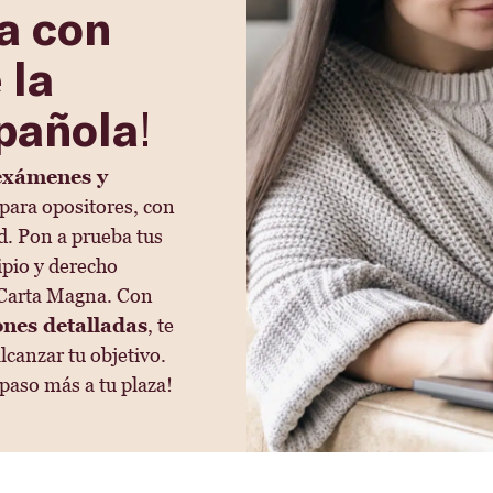
za con
 la
pañola
!
exámenes y
para opositores, con
ad. Pon a prueba tus
ipio y derecho
 Carta Magna. Con
ones detalladas
, te
lcanzar tu objetivo.
paso más a tu plaza!