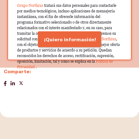
Grupo Northius
tratará sus datos personales para contactarle
por medios tecnológicos, incluso aplicaciones de mensajería
instantánea, con el fin de ofrecerle información del
programa formativo seleccionado o de otros directamente
relacionados con el interés manifestado y, en su caso, para
tramitar la contratación correspondiente. Compartiremos su
¡Quiero información!
solicitud con las empresas que conforman el
Grupo Northius
,
con el objeto de que estas puedan hacerle llegar la mejor oferta
de productos y servicios de acuerdo a su petición. Quedan
reconocidos los derechos de acceso, rectificación, supresión,
oposición, limitación, tal y como se explica en la
Política de
Privacidad
.
Comparte: