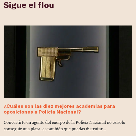
Sigue el flou
¿Cuáles son las diez mejores academias para
¿
oposiciones a Policía Nacional?
s
Convertirte en agente del cuerpo de la Policía Nacional no es solo
¿
conseguir una plaza, es también que puedas disfrutar...
op