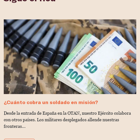
¿Cuánto cobra un soldado en misión?
T
e
Desde la entrada de España en la OTAN, nuestro Ejército colabora
¿Q
con otros países. Los militares desplegados allende nuestras
la
fronteras...