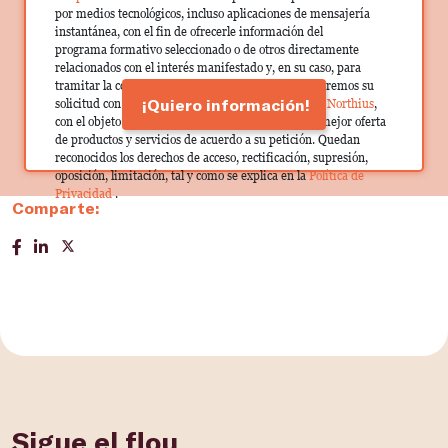
por medios tecnológicos, incluso aplicaciones de mensajería
instantánea, con el fin de ofrecerle información del
programa formativo seleccionado o de otros directamente
relacionados con el interés manifestado y, en su caso, para
tramitar la contratación correspondiente. Compartiremos su
¡Quiero información!
solicitud con las empresas que conforman el
Grupo Northius
,
con el objeto de que estas puedan hacerle llegar la mejor oferta
de productos y servicios de acuerdo a su petición. Quedan
reconocidos los derechos de acceso, rectificación, supresión,
oposición, limitación, tal y como se explica en la
Política de
Privacidad
.
Comparte:
Sigue el flou