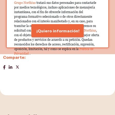
Grupo Northius
tratará sus datos personales para contactarle
por medios tecnológicos, incluso aplicaciones de mensajería
instantánea, con el fin de ofrecerle información del
programa formativo seleccionado o de otros directamente
relacionados con el interés manifestado y, en su caso, para
tramitar la contratación correspondiente. Compartiremos su
¡Quiero información!
solicitud con las empresas que conforman el
Grupo Northius
,
con el objeto de que estas puedan hacerle llegar la mejor oferta
de productos y servicios de acuerdo a su petición. Quedan
reconocidos los derechos de acceso, rectificación, supresión,
oposición, limitación, tal y como se explica en la
Política de
Privacidad
.
Comparte: