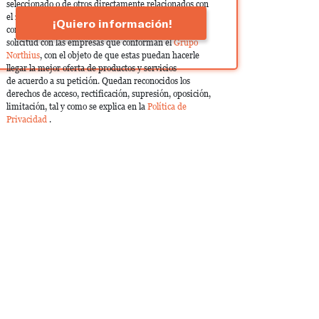
seleccionado o de otros directamente relacionados con
el interés manifestado y, en su caso, para tramitar la
¡Quiero información!
contratación correspondiente. Compartiremos su
solicitud con las empresas que conforman el
Grupo
Northius
, con el objeto de que estas puedan hacerle
llegar la mejor oferta de productos y servicios
de acuerdo a su petición. Quedan reconocidos los
derechos de acceso, rectificación, supresión, oposición,
limitación, tal y como se explica en la
Política de
Privacidad
.