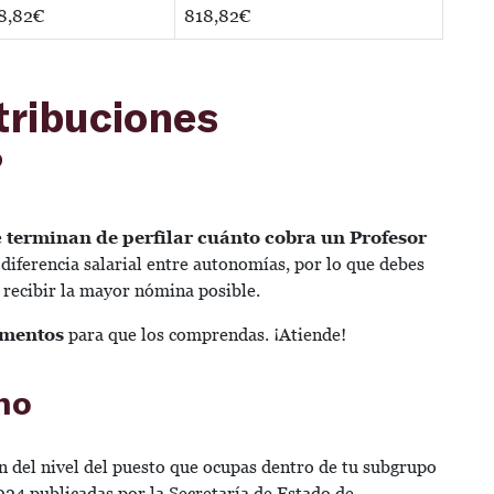
8,82€
818,82€
tribuciones
?
e
terminan de perfilar cuánto cobra un Profesor
 diferencia salarial entre autonomías, por lo que debes
es recibir la mayor nómina posible.
ementos
para que los comprendas. ¡Atiende!
no
n del nivel del puesto que ocupas dentro de tu subgrupo
2024 publicadas por la Secretaría de Estado de