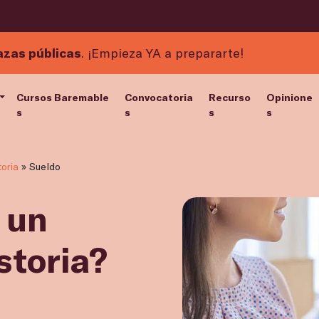
azas públicas
. ¡Empieza YA a prepararte!
Cursos Baremable
Convocatoria
Recurso
Opinione
s
s
s
s
oria
»
Sueldo
 un
storia?