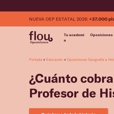
NUEVA OEP ESTATAL 2026:
+37.000 pl
Tu academi
Oposiciones
a
Portada
»
Educación
»
Oposiciones Geografía e Hist
¿Cuánto cobra
Profesor de Hi