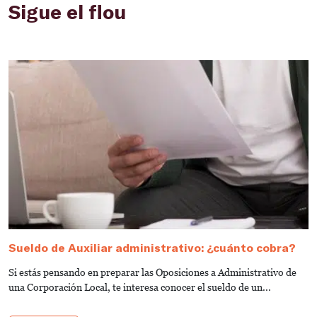
Sigue el flou
Sueldo de Auxiliar administrativo: ¿cuánto cobra?
G
a
Si estás pensando en preparar las Oposiciones a Administrativo de
S
una Corporación Local, te interesa conocer el sueldo de un...
de