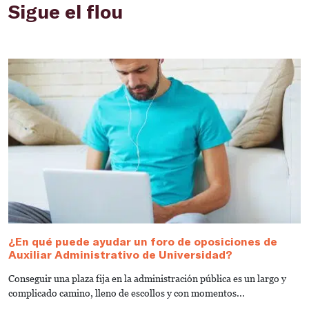
Sigue el flou
¿En qué puede ayudar un foro de oposiciones de
2
Auxiliar Administrativo de Universidad?
U
Conseguir una plaza fija en la administración pública es un largo y
¡
complicado camino, lleno de escollos y con momentos...
G
pl