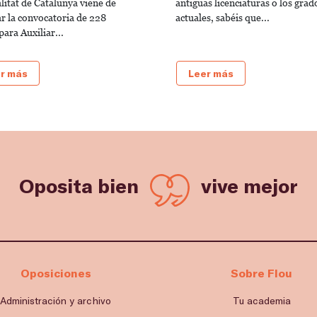
litat de Catalunya viene de
antiguas licenciaturas o los grad
ar la convocatoria de 228
actuales, sabéis que...
para Auxiliar...
r más
Leer más
Oposita bien
vive mejor
Oposiciones
Sobre Flou
Administración y archivo
Tu academia