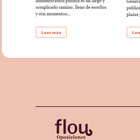
administración pública es un largo y
Genera
complicado camino, lleno de escollos
public
y con momentos...
plazas 
Leer más
Lee