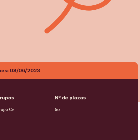
nes:
08/06/2023
rupos
Nº de plazas
rupo C2
60