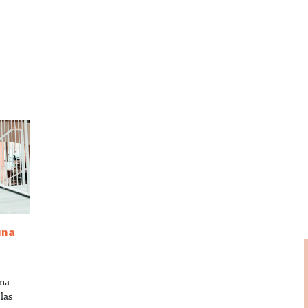
una
una
 las