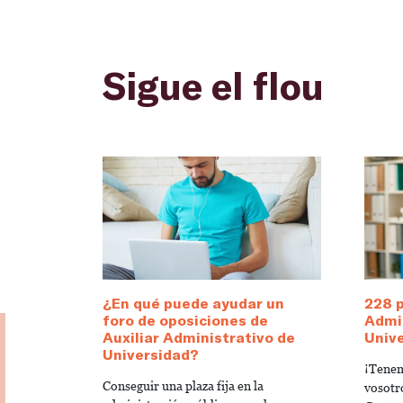
Sigue el flou
¿En qué puede ayudar un
228 p
foro de oposiciones de
Admin
Auxiliar Administrativo de
Unive
Universidad?
¡Tenem
Conseguir una plaza fija en la
vosotr