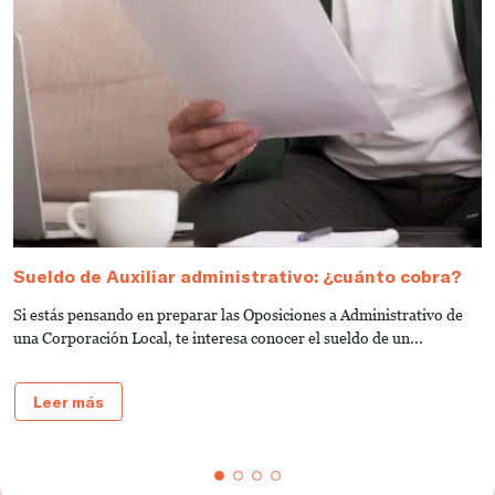
Sueldo de Auxiliar administrativo: ¿cuánto cobra?
G
a
Si estás pensando en preparar las Oposiciones a Administrativo de
S
una Corporación Local, te interesa conocer el sueldo de un...
de
Leer más