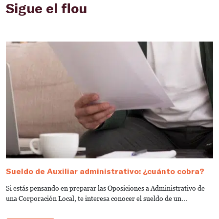
Sigue el flou
Sueldo de Auxiliar administrativo: ¿cuánto cobra?
G
a
Si estás pensando en preparar las Oposiciones a Administrativo de
S
una Corporación Local, te interesa conocer el sueldo de un...
de