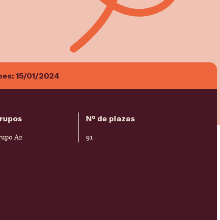
nes:
15/01/2024
rupos
Nº de plazas
rupo A2
91