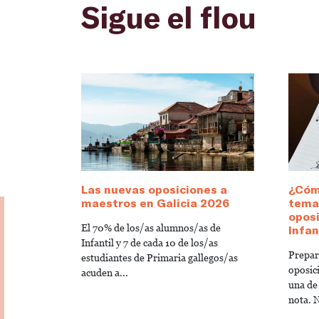
Sigue el flou
Las nuevas oposiciones a
¿Cóm
maestros en Galicia 2026
temar
opos
El 70% de los/as alumnos/as de
Infan
Infantil y 7 de cada 10 de los/as
Prepara
estudiantes de Primaria gallegos/as
oposic
acuden a...
una de
nota. N