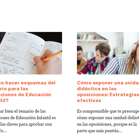
o hacer esquemas del
Cómo exponer una unida
io para las
didáctica en las
iciones de Educación
oposiciones: Estrategia
til?
efectivas
r bien el temario de las
Es comprensible que te preocup
iones de Educación Infantil es
cómo exponer una unidad didáct
 las claves para aprobar con
en las oposiciones, porque es la
o...
parte que más puntúa...