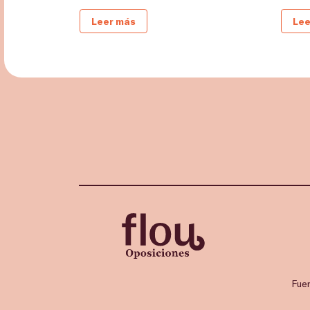
Leer más
Lee
Fue