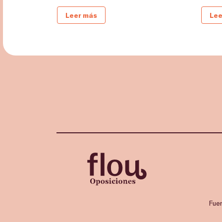
Leer más
Lee
Fue