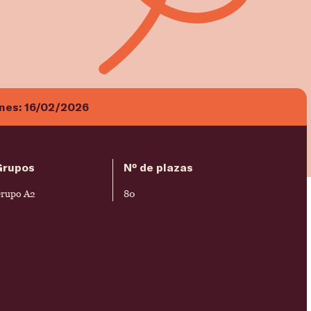
ones:
16/02/2026
Grupos
Nº de plazas
rupo A2
80