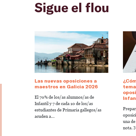
Sigue el flou
Las nuevas oposiciones a
¿Cóm
maestros en Galicia 2026
temar
opos
El 70% de los/as alumnos/as de
Infan
Infantil y 7 de cada 10 de los/as
Prepara
estudiantes de Primaria gallegos/as
oposic
acuden a...
una de
nota. N