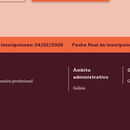
 inscripciones:
24/02/2026
Fecha final de inscripci
Ámbito
administrativo
rmación profesional
G
Galicia