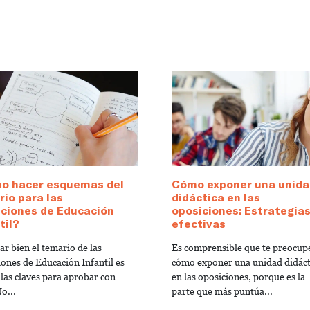
o hacer esquemas del
Cómo exponer una unida
io para las
didáctica en las
iciones de Educación
oposiciones: Estrategia
til?
efectivas
r bien el temario de las
Es comprensible que te preocup
iones de Educación Infantil es
cómo exponer una unidad didáct
 las claves para aprobar con
en las oposiciones, porque es la
o...
parte que más puntúa...