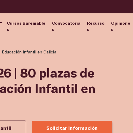
Cursos Baremable
Convocatoria
Recurso
Opinione
s
s
s
s
Educación Infantil en Galicia
6 | 80 plazas de
ción Infantil en
antil
Solicitar información