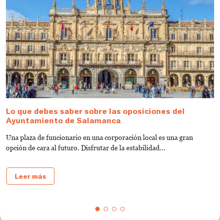
Lo que debes saber sobre las oposiciones del
G
Ayuntamiento de Salamanca
V
Una plaza de funcionario en una corporación local es una gran
¿
opción de cara al futuro. Disfrutar de la estabilidad...
¿
Leer más